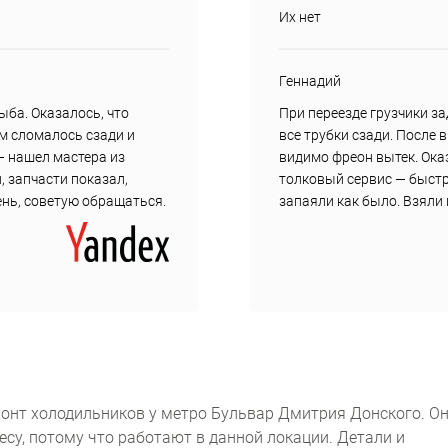
Их нет
Геннадий
ыба. Оказалось, что
При переезде грузчики з
ам сломалось сзади и
все трубки сзади. После 
— нашел мастера из
видимо фреон вытек. Ока
, запчасти показал,
толковый сервис — быст
день, советую обращаться.
запаяли как было. Взяли 
онт холодильников у метро Бульвар Дмитрия Донского. О
есу, потому что работают в данной локации. Детали и