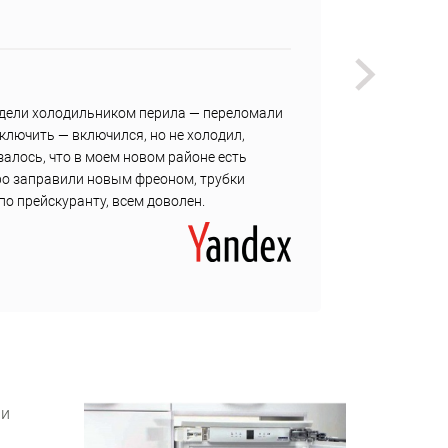
Не наш
Викуль
адели холодильником перила — переломали
В один
включить — включился, но не холодил,
Страшн
залось, что в моем новом районе есть
Посмот
ро заправили новым фреоном, трубки
правда
по прейскуранту, всем доволен.
подкру
ни