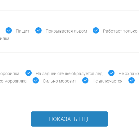
Пищит
Покрывается льдом
Работает только
зилка
морозилка
На задней стенке образуется лед
Не охлаж
ко морозилка
Сильно морозит
Не включается
ПОКАЗАТЬ ЕЩЕ