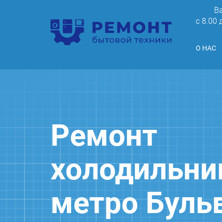
В
c 8.00
О НАС
Ремонт
холодильни
метро Буль