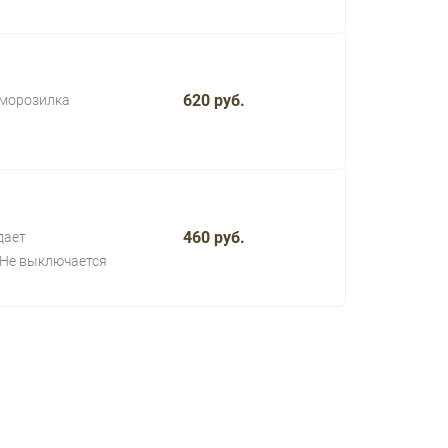
620 руб.
 морозилка
460 руб.
дает
Не выключается