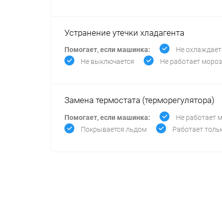
Устранение утечки хладагента
Помогает, если машинка:
Не охлаждает
Не выключается
Не работает моро
Замена термостата (терморегулятора)
Помогает, если машинка:
Не работает 
Покрывается льдом
Работает толь