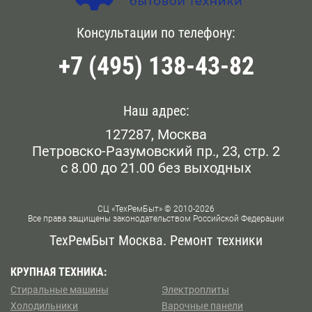
неисправности ликвидируются бесплатно.
Мы работаем каждый день. Чтобы сформировать
Голянова
Консультации по телефону:
Белокаменная
заявку на приезд сотрудника сервисного центра у
метро Каховская, позвоните операторам по номеру,
+7 (495) 138-43-82
Даниловский
Беломорская
опубликованному на сайте, или напишите обращение
онлайн.
Дорогомилово
Белорусская
Наш адрес:
Железнодорожном
127287, Москва
Беляево
Петровско-Разумовский пр., 23, стр. 2
Замоскворечье
с 8.00 до 21.00 без выходных
Бескудниково
Западном Бирюлево
Бибирево
СЦ «ТехРемБыт» © 2010-2026
Все права защищены законодательством Российской Федерации
Западном Дегунино
Библиотека им Ленина
ТехРемБыт Москва. Ремонт техники
Измайлово
Битцевский Парк
КРУПНАЯ ТЕХНИКА:
Стиральные машины
Электроплиты
Капотне
Борисово
Холодильники
Варочные панели