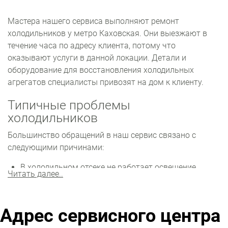
Мастера нашего сервиса выполняют ремонт
холодильников у метро Каховская. Они выезжают в
течение часа по адресу клиента, потому что
оказывают услуги в данной локации. Детали и
оборудование для восстановления холодильных
агрегатов специалисты привозят на дом к клиенту.
Типичные проблемы
холодильников
Большинство обращений в наш сервис связано с
следующими причинами:
В холодильном отсеке не работает освещение.
Читать далее..
Требуется замена клавиши включения света или
лампочки. Если холодильный отсек не морозит,
возможны неполадки с вентилятором или
Адрес сервисного центра
компрессором. Также могла случиться утечка