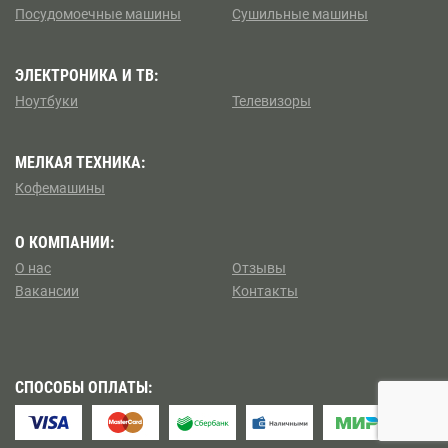
Посудомоечные машины
Сушильные машины
Коптево
Боровицкая
Косино — Ухтомский
ЭЛЕКТРОНИКА И ТВ:
Боровское шоссе
Ноутбуки
Телевизоры
Котловка
Ботанический сад
МЕЛКАЯ ТЕХНИКА:
Левобережный
Братиславская
Кофемашины
Ленинский
Бульвар Адмирала Ушакова
О КОМПАНИИ:
Лианозово
О нас
Отзывы
Бульвар Дмитрия Донского
Вакансии
Контакты
Ломоносовский
Бульвар Рокоссовского
Лосиноостровский
Бунинская аллея
СПОСОБЫ ОПЛАТЫ:
Метрогородок
Бутырская