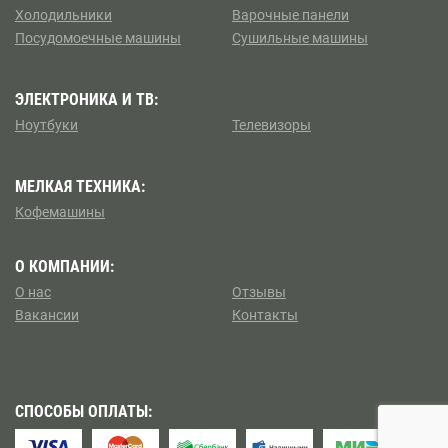
Борисово
Холодильники
Варочные панели
Посудомоечные машины
Сушильные машины
Коптево
Боровицкая
Косино — Ухтомский
ЭЛЕКТРОНИКА И ТВ:
Боровское шоссе
Ноутбуки
Телевизоры
Котловка
Ботанический сад
МЕЛКАЯ ТЕХНИКА:
Левобережный
Братиславская
Кофемашины
Ленинский
Бульвар Адмирала Ушакова
О КОМПАНИИ:
Лианозово
О нас
Отзывы
Бульвар Дмитрия Донского
Вакансии
Контакты
Ломоносовский
Бульвар Рокоссовского
Лосиноостровский
Бунинская аллея
СПОСОБЫ ОПЛАТЫ:
Метрогородок
Бутырская