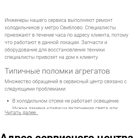
Инженеры нашего сервиса выполняют ремонт
холодильников у метро Свиблово. Специалисты
приезжают в течение часа по адресу клиента, потому
что работают в данной локации. Запчасти и
оборудование для восстановления техники
специалисты привозят на дом к клиенту.
Типичные поломки агрегатов
Множество обращений в сервисный центр связано с
следующими проблемами:
В холодильном отсеке не работает освещение.
Нужна замена клавиши включения света или
Читать далее..
лампочки. Если холодильный отсек не охлаждает,
вероятны проблемы с вентилятором или
компрессором. Кроме того, могла случиться утечка
фреона.