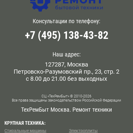
Головинский
Бауманская
Мы работаем ежедневно. Чтобы оформить заявку на
приезд сотрудника нашей фирмы у метро Свиблово,
Голянова
Консультации по телефону:
Белокаменная
позвоните операторам по номеру, опубликованному на
сайте, или напишите сообщение онлайн.
+7 (495) 138-43-82
Даниловский
Беломорская
Дорогомилово
Белорусская
Наш адрес:
Железнодорожном
127287, Москва
Беляево
Петровско-Разумовский пр., 23, стр. 2
Замоскворечье
с 8.00 до 21.00 без выходных
Бескудниково
Западном Бирюлево
Бибирево
СЦ «ТехРемБыт» © 2010-2026
Все права защищены законодательством Российской Федерации
Западном Дегунино
Библиотека им Ленина
ТехРемБыт Москва. Ремонт техники
Измайлово
Битцевский Парк
КРУПНАЯ ТЕХНИКА:
Стиральные машины
Электроплиты
Капотне