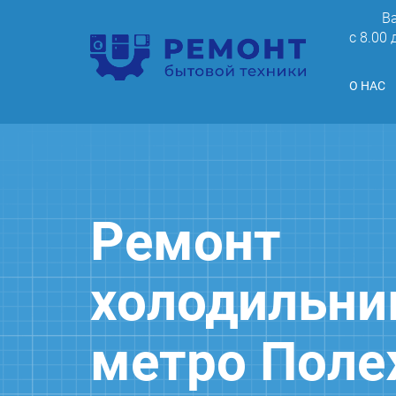
В
c 8.00
О НАС
Ремонт
холодильни
метро Поле