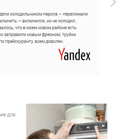
Викуль
адели холодильником перила — переломали
В один
включить — включился, но не холодил,
Страшн
залось, что в моем новом районе есть
Посмот
ро заправили новым фреоном, трубки
правда
по прейскуранту, всем доволен.
подкру
ние для