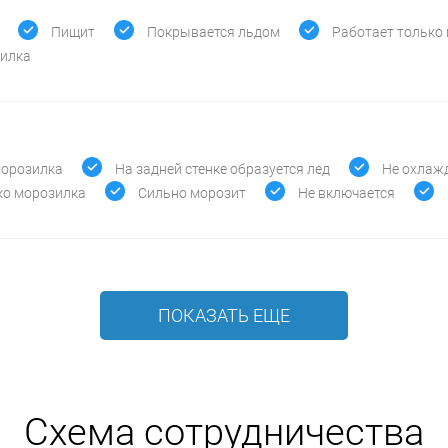
Пищит
Покрывается льдом
Работает только
зилка
морозилка
На задней стенке образуется лед
Не охлаж
ко морозилка
Сильно морозит
Не включается
ПОКАЗАТЬ ЕЩЕ
Схема сотрудничества