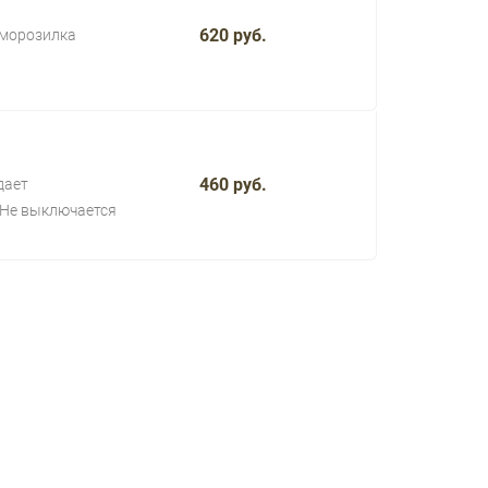
620 руб.
 морозилка
460 руб.
дает
Не выключается