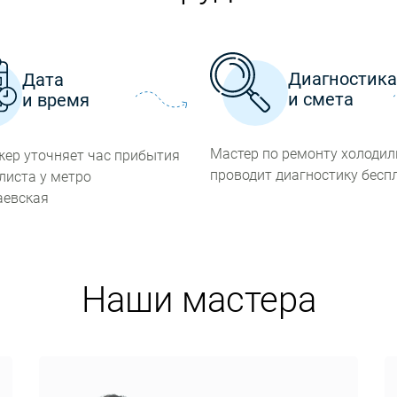
Диагностик
Дата
и смета
и время
Мастер по ремонту холоди
ер уточняет час прибытия
проводит диагностику бесп
листа у метро
аевская
Наши мастера