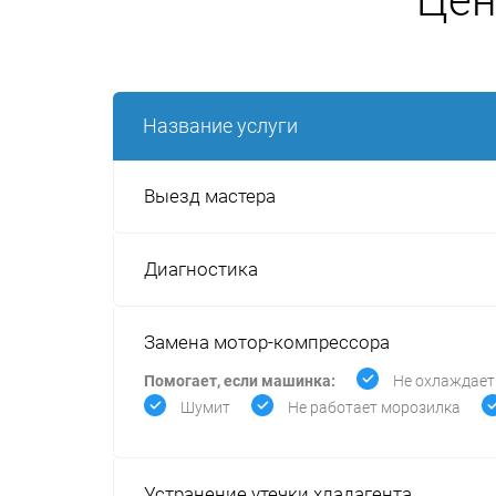
Цен
Название услуги
Выезд мастера
Диагностика
Замена мотор-компрессора
Помогает, если машинка:
Не охлаждает
Шумит
Не работает морозилка
Устранение утечки хладагента