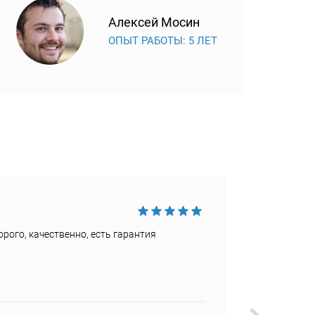
Алексей Мосин
ОПЫТ РАБОТЫ: 5 ЛЕТ
Достои
рого, качественно, есть гарантия
Быстро
Недост
Не наш