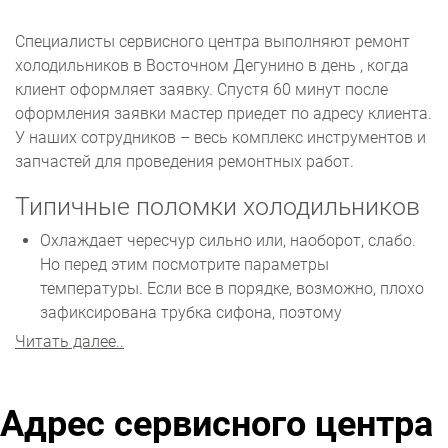
Специалисты сервисного центра выполняют ремонт
холодильников в Восточном Дегунино в день , когда
клиент оформляет заявку. Спустя 60 минут после
оформления заявки мастер приедет по адресу клиента.
У наших сотрудников – весь комплекс инструментов и
запчастей для проведения ремонтных работ.
Типичные поломки холодильников
Охлаждает чересчур сильно или, наоборот, слабо.
Но перед этим посмотрите параметры
температуры. Если все в порядке, возможно, плохо
зафиксирована трубка сифона, поэтому
необходимо ее корректно установить. Также мог
Читать далее..
сломаться терморегулятор – потребуется
установка новой детали.
Запускается и сразу отключается. Это указывает
Адрес сервисного центра
на поломку компрессора. Вероятно, он изношен и