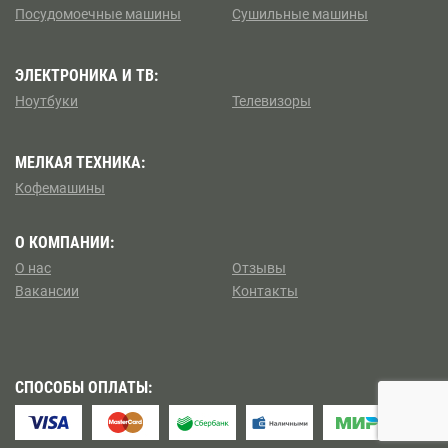
Посудомоечные машины
Сушильные машины
Коптево
Боровицкая
Косино — Ухтомский
ЭЛЕКТРОНИКА И ТВ:
Боровское шоссе
Ноутбуки
Телевизоры
Котловка
Ботанический сад
МЕЛКАЯ ТЕХНИКА:
Левобережный
Братиславская
Кофемашины
Ленинский
Бульвар Адмирала Ушакова
О КОМПАНИИ:
Лианозово
О нас
Отзывы
Бульвар Дмитрия Донского
Вакансии
Контакты
Ломоносовский
Бульвар Рокоссовского
Лосиноостровский
Бунинская аллея
СПОСОБЫ ОПЛАТЫ:
Метрогородок
Бутырская