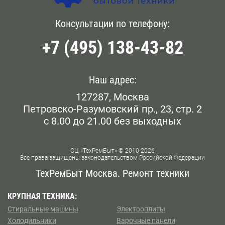
вызвать мастера в Восточном Дегунино. Он приедет
по указанному адресу без опозданий.
Голянова
Консультации по телефону:
Белокаменная
+7 (495) 138-43-82
Даниловский
Беломорская
Дорогомилово
Белорусская
Наш адрес:
Железнодорожном
127287, Москва
Беляево
Петровско-Разумовский пр., 23, стр. 2
Замоскворечье
с 8.00 до 21.00 без выходных
Бескудниково
Западном Бирюлево
Бибирево
СЦ «ТехРемБыт» © 2010-2026
Все права защищены законодательством Российской Федерации
Западном Дегунино
Библиотека им Ленина
ТехРемБыт Москва. Ремонт техники
Измайлово
Битцевский Парк
КРУПНАЯ ТЕХНИКА:
Стиральные машины
Электроплиты
Капотне
Борисово
Холодильники
Варочные панели