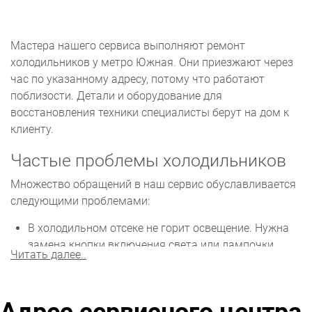
Мастера нашего сервиса выполняют ремонт
холодильников у метро Южная. Они приезжают через
час по указанному адресу, потому что работают
поблизости. Детали и оборудование для
восстановления техники специалисты берут на дом к
клиенту.
Частые проблемы холодильников
Множество обращений в наш сервис обуславливается
следующими проблемами:
В холодильном отсеке не горит освещение. Нужна
замена кнопки включения света или лампочки.
Читать далее..
Если камера не морозит, вероятны проблемы с
вентилятором или мотором. Также могла
произойти утечка фреона.
Не включается, но лампочка горит. Из строя вышел