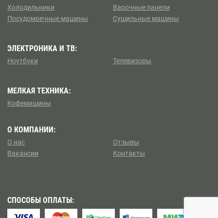
Борисово
Холодильники
Варочные панели
Посудомоечные машины
Сушильные машины
Коптево
Боровицкая
Косино — Ухтомский
ЭЛЕКТРОНИКА И ТВ:
Боровское шоссе
Ноутбуки
Телевизоры
Котловка
Ботанический сад
МЕЛКАЯ ТЕХНИКА:
Левобережный
Братиславская
Кофемашины
Ленинский
Бульвар Адмирала Ушакова
О КОМПАНИИ:
Лианозово
О нас
Отзывы
Бульвар Дмитрия Донского
Вакансии
Контакты
Ломоносовский
Бульвар Рокоссовского
Лосиноостровский
Бунинская аллея
СПОСОБЫ ОПЛАТЫ:
Метрогородок
Бутырская