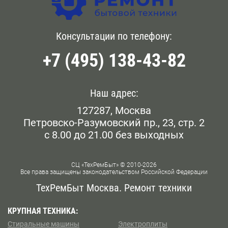
Мы предоставляем услуги ежедневно. Чтобы
Головинский
Бауманская
сформировать заявку на приезд мастера нашей
фирмы у метро Южная, позвоните операторам по
Голянова
Консультации по телефону:
Белокаменная
телефону, указанному на сайте, или оставьте
обращение онлайн.
+7 (495) 138-43-82
Даниловский
Беломорская
Дорогомилово
Белорусская
Наш адрес:
Железнодорожном
127287, Москва
Беляево
Петровско-Разумовский пр., 23, стр. 2
Замоскворечье
с 8.00 до 21.00 без выходных
Бескудниково
Западном Бирюлево
Бибирево
СЦ «ТехРемБыт» © 2010-2026
Все права защищены законодательством Российской Федерации
Западном Дегунино
Библиотека им Ленина
ТехРемБыт Москва. Ремонт техники
Измайлово
Битцевский Парк
КРУПНАЯ ТЕХНИКА:
Стиральные машины
Электроплиты
Капотне