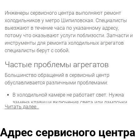
Инженеры сервисного центра выполняют ремонт
холодильников у метро Шипиловская. Специалисты
выезжают в течение часа по указанному адресу,
потому что оказывают услуги поблизости. Запчасти и
инструменты для ремонта холодильных агрегатов
специалисты берут с собой.
Частые проблемы агрегатов
Большинство обращений в сервисный центр
обуславливается различными проблемами:
В холодильной камере не работает свет. Нужна
замена клавиши включения света или лампочки.
Читать далее..
Если холодильный отсек не охлаждает, возможны
неполадки с вентилятором или мотором. Кроме
того, могла случиться утечка хладагента.
Адрес сервисного центра
Не включается, но освещение горит. Износился
мотор, сломан регулятор температуры или