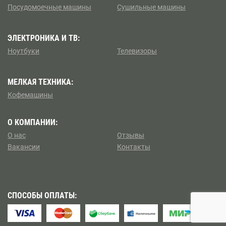
Посудомоечные машины
Сушильные машины
Коптево
Боровицкая
Косино — Ухтомский
ЭЛЕКТРОНИКА И ТВ:
Боровское шоссе
Ноутбуки
Телевизоры
Котловка
Ботанический сад
МЕЛКАЯ ТЕХНИКА:
Левобережный
Братиславская
Кофемашины
Ленинский
Бульвар Адмирала Ушакова
О КОМПАНИИ:
Лианозово
О нас
Отзывы
Бульвар Дмитрия Донского
Вакансии
Контакты
Ломоносовский
Бульвар Рокоссовского
Лосиноостровский
Бунинская аллея
СПОСОБЫ ОПЛАТЫ:
Метрогородок
Бутырская