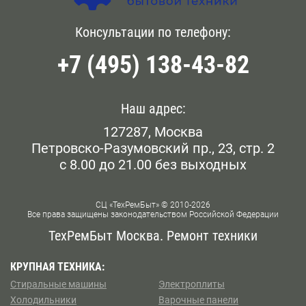
Мы работаем каждый день. Чтобы сформировать
заказ на приезд сотрудника сервисного центра у метро
Голянова
Консультации по телефону:
Белокаменная
Шипиловская, позвоните операторам по номеру,
указанному на сайте, или напишите обращение онлайн.
+7 (495) 138-43-82
Даниловский
Беломорская
Дорогомилово
Белорусская
Наш адрес:
Железнодорожном
127287, Москва
Беляево
Петровско-Разумовский пр., 23, стр. 2
Замоскворечье
с 8.00 до 21.00 без выходных
Бескудниково
Западном Бирюлево
Бибирево
СЦ «ТехРемБыт» © 2010-2026
Все права защищены законодательством Российской Федерации
Западном Дегунино
Библиотека им Ленина
ТехРемБыт Москва. Ремонт техники
Измайлово
Битцевский Парк
КРУПНАЯ ТЕХНИКА:
Стиральные машины
Электроплиты
Капотне
Борисово
Холодильники
Варочные панели