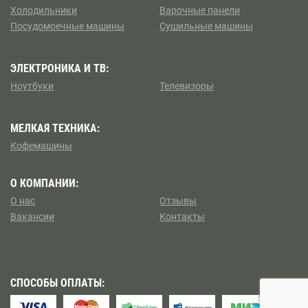
Борисово
Холодильники
Варочные панели
Посудомоечные машины
Сушильные машины
Коптево
Боровицкая
Косино — Ухтомский
ЭЛЕКТРОНИКА И ТВ:
Боровское шоссе
Ноутбуки
Телевизоры
Котловка
Ботанический сад
МЕЛКАЯ ТЕХНИКА:
Левобережный
Братиславская
Кофемашины
Ленинский
Бульвар Адмирала Ушакова
О КОМПАНИИ:
Лианозово
О нас
Отзывы
Бульвар Дмитрия Донского
Вакансии
Контакты
Ломоносовский
Бульвар Рокоссовского
Лосиноостровский
Бунинская аллея
СПОСОБЫ ОПЛАТЫ:
Метрогородок
Бутырская