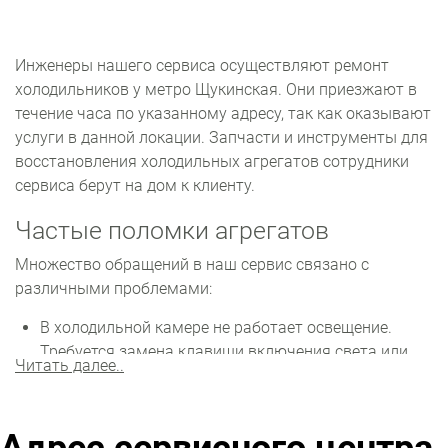
Инженеры нашего сервиса осуществляют ремонт
холодильников у метро Щукинская. Они приезжают в
течение часа по указанному адресу, так как оказывают
услуги в данной локации. Запчасти и инструменты для
восстановления холодильных агрегатов сотрудники
сервиса берут на дом к клиенту.
Частые поломки агрегатов
Множество обращений в наш сервис связано с
различными проблемами:
В холодильной камере не работает освещение.
Требуется замена клавиши включения света или
Читать далее..
лампочки. Если холодильный отсек не охлаждает,
возможны проблемы с вентилятором или мотором.
Также могла произойти утечка фреона.
Не включается, но лампочка горит. Износился