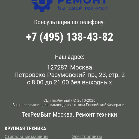
оформить заявку на приезд сотрудника нашей фирмы
Головинский
Бауманская
у метро Щукинская, позвоните операторам по
телефону, указанному на сайте, или напишите
Голянова
Консультации по телефону:
Белокаменная
сообщение онлайн.
+7 (495) 138-43-82
Даниловский
Беломорская
Дорогомилово
Белорусская
Наш адрес:
Железнодорожном
127287, Москва
Беляево
Петровско-Разумовский пр., 23, стр. 2
Замоскворечье
с 8.00 до 21.00 без выходных
Бескудниково
Западном Бирюлево
Бибирево
СЦ «ТехРемБыт» © 2010-2026
Все права защищены законодательством Российской Федерации
Западном Дегунино
Библиотека им Ленина
ТехРемБыт Москва. Ремонт техники
Измайлово
Битцевский Парк
КРУПНАЯ ТЕХНИКА:
Стиральные машины
Электроплиты
Капотне