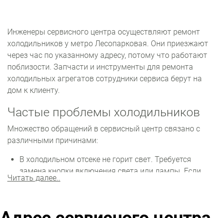
Инженеры сервисного центра осуществляют ремонт
холодильников у метро Лесопарковая. Они приезжают
через час по указанному адресу, потому что работают
поблизости. Запчасти и инструменты для ремонта
холодильных агрегатов сотрудники сервиса берут на
дом к клиенту.
Частые проблемы холодильников
Множество обращений в сервисный центр связано с
различными причинами:
В холодильном отсеке не горит свет. Требуется
замена кнопки включения света или лампы. Если
Читать далее..
холодильный отсек не морозит, возможны
неполадки с вентилятором или мотором. Также
могла произойти утечка хладагента.
Не запускается, но лампочка работает. Износился