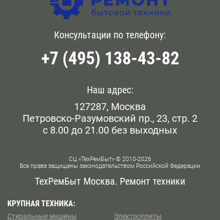
сформировать заявку на приезд мастера нашей
Головинский
Бауманская
фирмы у метро Лесопарковая, позвоните операторам
по номеру, опубликованному на сайте, или напишите
Голянова
Консультации по телефону:
Белокаменная
сообщение онлайн.
+7 (495) 138-43-82
Даниловский
Беломорская
Дорогомилово
Белорусская
Наш адрес:
Железнодорожном
127287, Москва
Беляево
Петровско-Разумовский пр., 23, стр. 2
Замоскворечье
с 8.00 до 21.00 без выходных
Бескудниково
Западном Бирюлево
Бибирево
СЦ «ТехРемБыт» © 2010-2026
Все права защищены законодательством Российской Федерации
Западном Дегунино
Библиотека им Ленина
ТехРемБыт Москва. Ремонт техники
Измайлово
Битцевский Парк
КРУПНАЯ ТЕХНИКА:
Стиральные машины
Электроплиты
Капотне