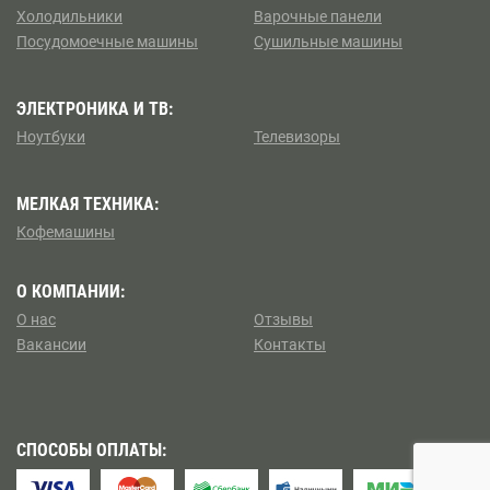
Борисово
Холодильники
Варочные панели
Посудомоечные машины
Сушильные машины
Коптево
Боровицкая
Косино — Ухтомский
ЭЛЕКТРОНИКА И ТВ:
Боровское шоссе
Ноутбуки
Телевизоры
Котловка
Ботанический сад
МЕЛКАЯ ТЕХНИКА:
Левобережный
Братиславская
Кофемашины
Ленинский
Бульвар Адмирала Ушакова
О КОМПАНИИ:
Лианозово
О нас
Отзывы
Бульвар Дмитрия Донского
Вакансии
Контакты
Ломоносовский
Бульвар Рокоссовского
Лосиноостровский
Бунинская аллея
СПОСОБЫ ОПЛАТЫ:
Метрогородок
Бутырская