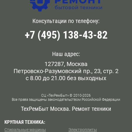
Мы предоставляем услуги ежедневно. Чтобы
Головинский
Бауманская
оформить заявку на приезд сотрудника сервисного
центра у метро Спартак, позвоните операторам по
Голянова
Консультации по телефону:
Белокаменная
телефону, опубликованному на сайте, или оставьте
сообщение онлайн.
+7 (495) 138-43-82
Даниловский
Беломорская
Дорогомилово
Белорусская
Наш адрес:
Железнодорожном
127287, Москва
Беляево
Петровско-Разумовский пр., 23, стр. 2
Замоскворечье
с 8.00 до 21.00 без выходных
Бескудниково
Западном Бирюлево
Бибирево
СЦ «ТехРемБыт» © 2010-2026
Все права защищены законодательством Российской Федерации
Западном Дегунино
Библиотека им Ленина
ТехРемБыт Москва. Ремонт техники
Измайлово
Битцевский Парк
КРУПНАЯ ТЕХНИКА:
Стиральные машины
Электроплиты
Капотне