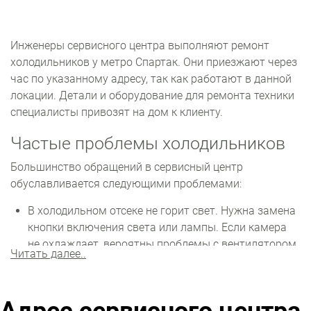
Инженеры сервисного центра выполняют ремонт
холодильников у метро Спартак. Они приезжают через
час по указанному адресу, так как работают в данной
локации. Детали и оборудование для ремонта техники
специалисты привозят на дом к клиенту.
Частые проблемы холодильников
Большинство обращений в сервисный центр
обуславливается следующими проблемами:
В холодильном отсеке не горит свет. Нужна замена
кнопки включения света или лампы. Если камера
не охлаждает, вероятны проблемы с вентилятором
Читать далее..
или компрессором. Также могла произойти утечка
фреона.
Не включается, но освещение работает. Из строя
вышел мотор, сломан терморегулятор или