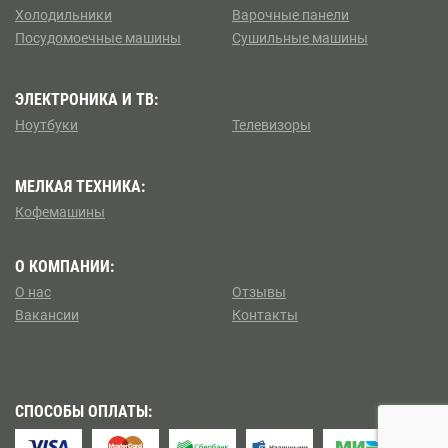
Борисово
Холодильники
Варочные панели
Посудомоечные машины
Сушильные машины
Коптево
Боровицкая
Косино — Ухтомский
ЭЛЕКТРОНИКА И ТВ:
Боровское шоссе
Ноутбуки
Телевизоры
Котловка
Ботанический сад
МЕЛКАЯ ТЕХНИКА:
Левобережный
Братиславская
Кофемашины
Ленинский
Бульвар Адмирала Ушакова
О КОМПАНИИ:
Лианозово
О нас
Отзывы
Бульвар Дмитрия Донского
Вакансии
Контакты
Ломоносовский
Бульвар Рокоссовского
Лосиноостровский
Бунинская аллея
СПОСОБЫ ОПЛАТЫ:
Метрогородок
Бутырская